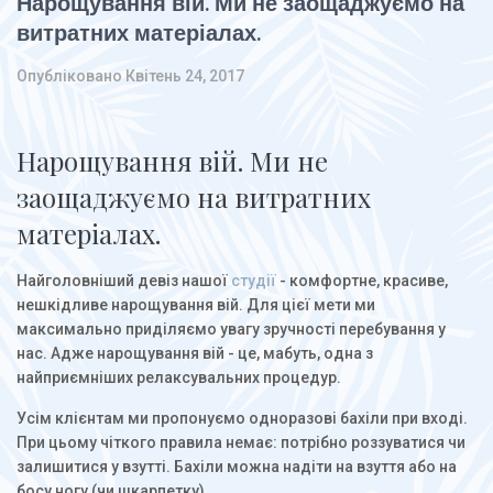
Нарощування вій. Ми не заощаджуємо на
витратних матеріалах.
Опубліковано
Квітень 24, 2017
Нарощування вій. Ми не
заощаджуємо на витратних
матеріалах.
Найголовніший девіз нашої
студії
- комфортне, красиве,
нешкідливе нарощування вій. Для цієї мети ми
максимально приділяємо увагу зручності перебування у
нас. Адже нарощування вій - це, мабуть, одна з
найприємніших релаксувальних процедур.
Усім клієнтам ми пропонуємо одноразові бахіли при вході.
При цьому чіткого правила немає: потрібно роззуватися чи
залишитися у взутті. Бахіли можна надіти на взуття або на
босу ногу (чи шкарпетку).