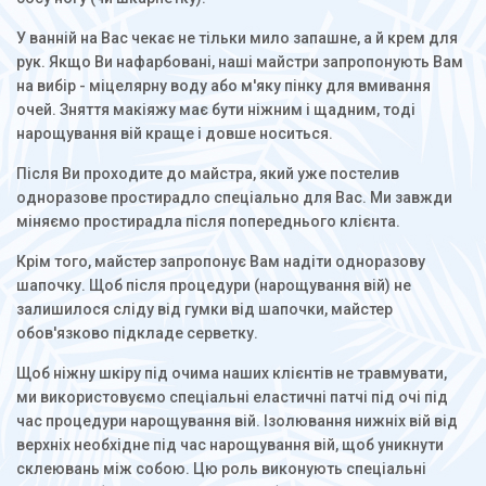
У ванній на Вас чекає не тільки мило запашне, а й крем для
рук. Якщо Ви нафарбовані, наші майстри запропонують Вам
на вибір - міцелярну воду або м'яку пінку для вмивання
очей. Зняття макіяжу має бути ніжним і щадним, тоді
нарощування вій краще і довше носиться.
Після Ви проходите до майстра, який уже постелив
одноразове простирадло спеціально для Вас. Ми завжди
міняємо простирадла після попереднього клієнта.
Крім того, майстер запропонує Вам надіти одноразову
шапочку. Щоб після процедури (нарощування вій) не
залишилося сліду від гумки від шапочки, майстер
обов'язково підкладе серветку.
Щоб ніжну шкіру під очима наших клієнтів не травмувати,
ми використовуємо спеціальні еластичні патчі під очі під
час процедури нарощування вій. Ізолювання нижніх вій від
верхніх необхідне під час нарощування вій, щоб уникнути
склеювань між собою. Цю роль виконують спеціальні