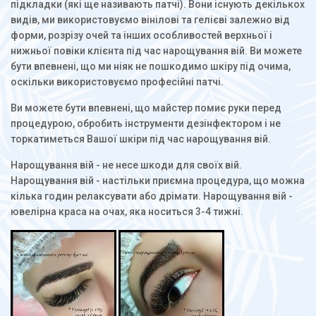
підкладки (які ще називають патчі). Вони існують декількох
видів, ми використовуємо вінілові та гелієві залежно від
форми, розрізу очей та інших особливостей верхньої і
нижньої повіки клієнта під час нарощування вій. Ви можете
бути впевнені, що ми ніяк не пошкодимо шкіру під очима,
оскільки використовуємо професійні патчі.
Ви можете бути впевнені, що майстер помиє руки перед
процедурою, обробить інструменти дезінфектором і не
торкатиметься Вашої шкіри під час нарощування вій.
Нарощування вій - не несе шкоди для своїх вій.
Нарощування вій - настільки приємна процедура, що можна
кілька годин релаксувати або дрімати. Нарощування вій -
ювелірна краса на очах, яка носиться 3-4 тижні.