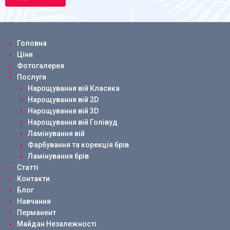
Головна
Ціни
Фотогалерея
Послуги
Нарощування вій Класика
Нарощування вій 2D
Нарощування вій 3D
Нарощування вій Голівуд
Ламінування вій
Фарбування та корекція брів
Ламінування брів
Статті
Контакти
Блог
Навчання
Перманент
Майдан Незалежності