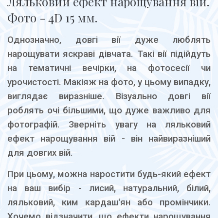
Ляльковий ефект нарощування вій.
Фото - 4D 15 мм.
Однозначно, довгі вії дуже люблять
нарощувати яскраві дівчата. Такі вії підійдуть
на тематичні вечірки, на фотосесії чи
урочистості. Макіяж на фото, у цьому випадку,
виглядає виразніше. Візуально довгі вії
роблять очі більшими, що дуже важливо для
фотографій. Зверніть увагу на ляльковий
ефект нарощування вій - він найвиразніший
для довгих вій.
При цьому, можна наростити будь-який ефект
на ваш вибір - лисий, натуральний, білий,
ляльковий, ким кардаш'ян або промінчики.
Хочемо відзначити, що ефекти нарощування