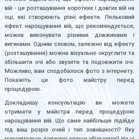
вій - це розташування коротких і довгих вій на
оці, які створюють різні ефекти. Ляльковий
ефект нарощування вій, що рекомендується,
можна виконувати різними довжинами і
вигинами. Одним словом, залежно від ефекту
(розташування) можна візуально округлити та
збільшити очі або звузити та подовжити очі.
Можливо, вам сподобалося фото з інтернету.
Покажіть це фото майстру перед
процедурою.
Докладнішу консультацію ви можете
отримати у майстра перед процедурою
нарощування вій. Що саме найбільше підійде
під ваш розріз очей і тип зовнішності? Яку
максимальну довжину краще збільшити? На ці