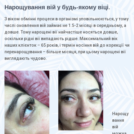
Нарощування вій у будь-якому віці.
З віком обмінні процеси в організмі уповільнюються, у тому
числі оновлення вій займає не 1.5-2 місяці в середньому, а
довше. Тому нарощені вії найчастіше носяться довше,
оскільки рідні вії випадають рідше. Максимальний вік
наших клієнток – 65 років, і термін носіння вій до корекції чи
перенарощування – більше місяця, при цьому нарощені вії
виглядають чудово.
Нарощу
вання
вій
можна