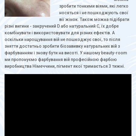
зробити тонкими віями, які легко
носяться і не пошкоджують свої
вії жінок. Також можна підібрати
різні вигини - закручений D або натуральний С, їх добре
комбінувати і використовувати для різних ефектів. А
оскільки нарощування вій не пошкоджує свої, то після
зняття достатньо зробити біозавивку натуральних вій з
фарбуванням і знову бути на висоті. У нашому beauty-room
ми пропонуємо фарбування вій професійною фарбою
виробництва Німеччини, пігмент якої тримається 3 тижні.