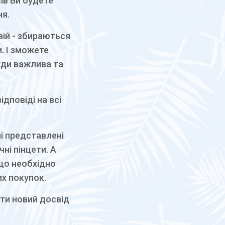
сів Ви будете
ня.
вій - збираються
. І зможете
жди важлива та
дповіді на всі
ні представлені
ні пінцети. А
 що необхідно
их покупок.
ти новий досвід