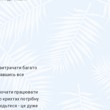
 витрачати багато
навшись все
 почати працювати
о крихтах потрібну
годьтеся - це дуже