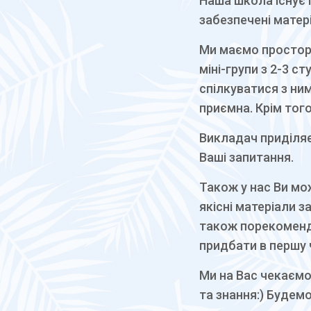
Наша школа існує п
забезпечені матер
Ми маємо просторі
міні-групи з 2-3 с
спілкуватися з ни
приємна. Крім тог
Викладач приділяє
Ваші запитання.
Також у нас Ви мо
якісні матеріали 
також порекомендує
придбати в першу 
Ми на Вас чекаємо
та знання:) Будем