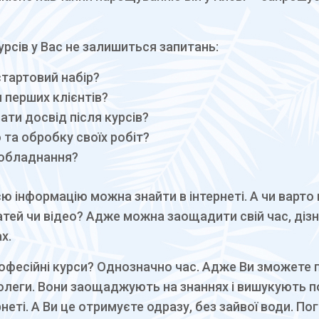
урсів у Вас не залишиться запитань:
стартовий набір?
и перших клієнтів?
ати досвід після курсів?
 та обробку своїх робіт?
 обладнання?
сю інформацію можна знайти в інтернеті. А чи варто
атей чи відео? Адже можна заощадити свій час, діз
х.
офесійні курси? Однозначно час. Адже Ви зможете
колеги. Вони заощаджують на знаннях і вишукують п
неті. А Ви це отримуєте одразу, без зайвої води. По