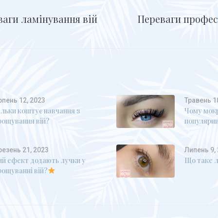
ваги ламінування вій
Переваги профес
рпень 12, 2023
Травень 1
ільки коштує навчання з
Чому мок
рощування вій?
популярн
резень 21, 2023
Липень 9,
ий ефект додають лучки у
Що таке л
рощуванні вій?