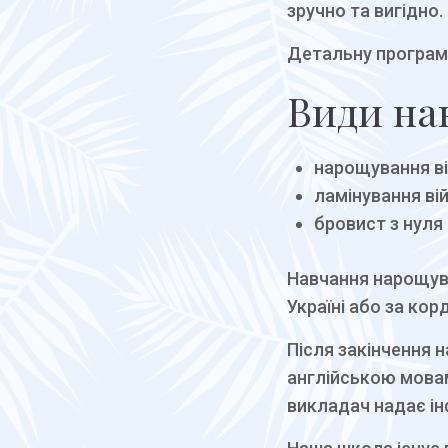
зручно та вигідно.
Детальну програм
Види на
нарощування вій
ламінування вій
бровист з нуля
Навчання нарощува
Україні або за кор
Після закінчення 
англійською мовам
викладач надає ін