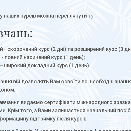
у наших курсів можна переглянути
тут
.
вчань:
 - скорочений курс (2 дні) та розширений курс (3 дні
 - повний насичений курс (1 день);
 – широкий докладний курс (1 день).
ння вій дозволять Вам освоїти всі необхідні знанн
доном.
навчання видаємо сертифікати міжнародного зразка
и. Крім того, з Вами залишається навчальний посі
формаційну підтримку після курсів.