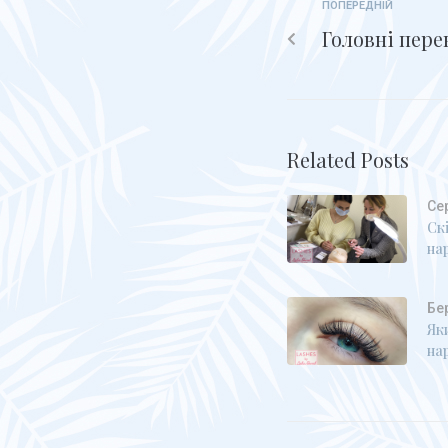
ПОПЕРЕДНІЙ
Головні пере
Related Posts
Се
Ск
на
Бе
Як
на