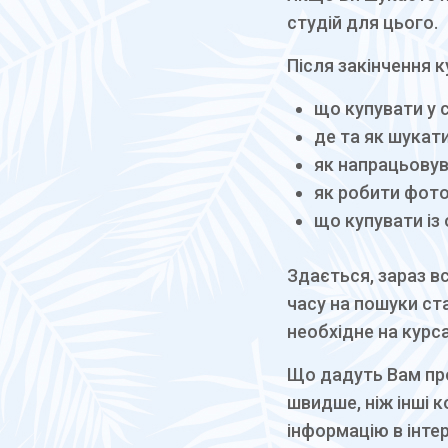
студій для цього.
Після закінчення к
що купувати у 
де та як шукат
як напрацьовув
як робити фото
що купувати із
Здається, зараз в
часу на пошуки ст
необхідне на курса
Що дадуть Вам пр
швидше, ніж інші 
інформацію в інтер