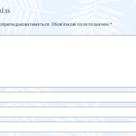
відь
е оприлюднюватиметься.
Обов’язкові поля позначені
*