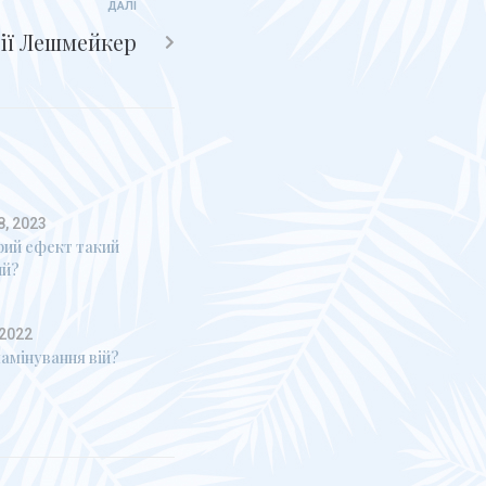
ДАЛІ
ії Лешмейкер
8, 2023
рий ефект такий
ий?
 2022
амінування вій?