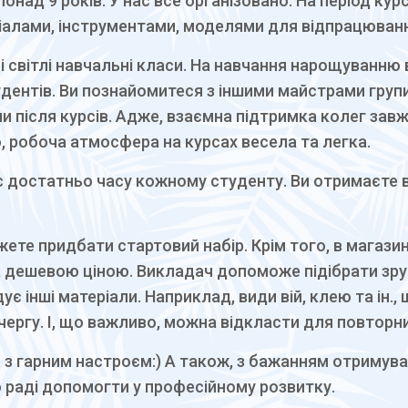
онад 9 років. У нас все організовано. На період кур
іалами, інструментами, моделями для відпрацюван
 світлі навчальні класи. На навчання нарощуванню 
тудентів. Ви познайомитеся з іншими майстрами групи
ми після курсів. Адже, взаємна підтримка колег зав
о, робоча атмосфера на курсах весела та легка.
 достатньо часу кожному студенту. Ви отримаєте ві
жете придбати стартовий набір. Крім того, в магази
за дешевою ціною. Викладач допоможе підібрати зруч
 інші матеріали. Наприклад, види вій, клею та ін.,
чергу. І, що важливо, можна відкласти для повторн
 з гарним настроєм:) А також, з бажанням отримува
о раді допомогти у професійному розвитку.