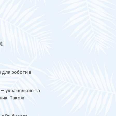
);
я для роботи в
 — українською та
бник. Також